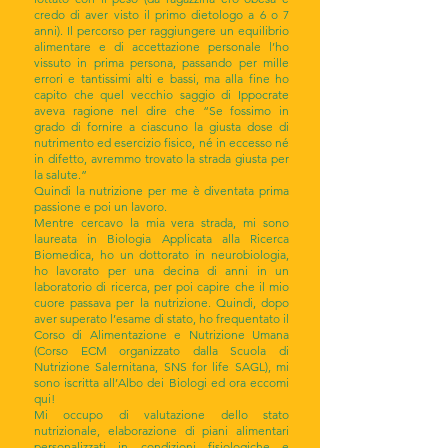
credo di aver visto il primo dietologo a 6 o 7
anni). Il percorso per raggiungere un equilibrio
alimentare e di accettazione personale l’ho
vissuto in prima persona, passando per mille
errori e tantissimi alti e bassi, ma alla fine ho
capito che quel vecchio saggio di Ippocrate
aveva ragione nel dire che “Se fossimo in
grado di fornire a ciascuno la giusta dose di
nutrimento ed esercizio fisico, né in eccesso né
in difetto, avremmo trovato la strada giusta per
la salute.”
Quindi la nutrizione per me è diventata prima
passione e poi un lavoro.
Mentre cercavo la mia vera strada, mi sono
laureata in Biologia Applicata alla Ricerca
Biomedica, ho un dottorato in neurobiologia,
ho lavorato per una decina di anni in un
laboratorio di ricerca, per poi capire che il mio
cuore passava per la nutrizione. Quindi, dopo
aver superato l’esame di stato, ho frequentato il
Corso di Alimentazione e Nutrizione Umana
(Corso ECM organizzato dalla Scuola di
Nutrizione Salernitana, SNS for life SAGL), mi
sono iscritta all’Albo dei Biologi ed ora eccomi
qui!
Mi occupo di valutazione dello stato
nutrizionale, elaborazione di piani alimentari
personalizzati in condizioni fisiologiche e