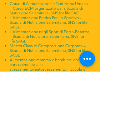
Corso di Alimentazione e Nutrizione Umana
– Corso ECM organizzato dalla Scuola di
Nutrizione Salernitana, SNS for life SAGL
L’Alimentazione Pratica Per Lo Sportivo –
Scuola di Nutrizione Salernitana, SNS for life
SAGL
L’Alimentazione negli Sport di Forza-Potenza
– Scuola di Nutrizione Salernitana, SNS for
life SAGL
Master Class di Composizione Corporea –
Scuola di Nutrizione Salernitana, SNS for life
SAGL
Alimentazione mamma e bambino: dal
concepimento allo
svezzamento/autosvezzamento – Scuola di
Nutrizione Salernitana, SNS for life SAGL
Bambini e Genitori: come favorire una
corretta educazione alimentare – Scuola di
Nutrizione Salernitana, SNS for life SAGL
IBS e Dieta Low FODMAP – Scuola di
Nutrizione Salernitana, SNS for life SAGL
Il Diabete – Scuola di Nutrizione Salernitana,
SNS for life SAGL
Le Basi della Pasticceria Salutare – Scuola di
Nutrizione Salernitana, SNS for life SAGL
La Cellulite: strategie alimentari ed esercizio
fisico – Scuola di Nutrizione Salernitana, SNS
for life SAGL
La Supplementazione Veramente Efficace per
la Paziente Sportiva – Scuola di Nutrizione