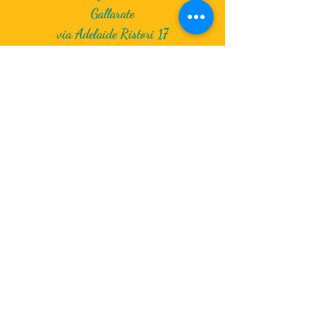
Gallarate
via Adelaide Ristori 17
Mappa