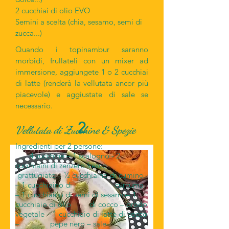
2 cucchiai di olio EVO
Semini a scelta (chia, sesamo, semi di
zucca...)
Quando i topinambur saranno
morbidi, frullateli con un mixer ad
immersione, aggiungete 1 o 2 cucchiai
di latte (renderà la vellutata ancor più
piacevole) e aggiustate di sale se
necessario.​
2
Vellutata di Zucchine & Spezie
Ingredienti per 2 persone:
4 zucchine – 1 scalogno - 2
cucchiaini di zenzero fresco
grattugiato – ½ cucchiaino di cumino
– 1 cucchiaino di curcuma
– 1 cucchiaino di semi di sesamo– 1
cucchiaio di olio di cocco – brodo
vegetale – 1 cucchiaio di latte di cocco
– pepe nero – sale