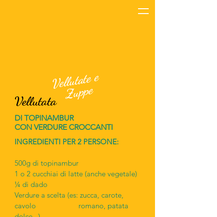
Vellutate e
Zuppe
Vellutata
DI TOPINAMBUR
CON VERDURE CROCCANTI
INGREDIENTI PER 2 PERSONE:
500g di topinambur
1 o 2 cucchiai di latte (anche vegetale)
¼ di dado
Verdure a scelta (es: zucca, carote,
cavolo romano, patata
dolce...)