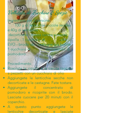
Vellutata di Zucchine & Spezie
Ingredienti per 2 persone:
100 g di lenticchie piccole secche
e 40g di lenticchie
decorticate - mezza carota e mezza
cipolla - 1 cucchiaio di olio
EVO - brodo qb - castagne già bollite -
1 cucchiaio di concentrato di
pomodoro
Procedimento
Rosolate la cipolla e la carota tagliate
a pezzetti con un cucchiaio di olio
Aggiungete le lenticchie secche non
decorticate e le castagne. Fate tostare.
Aggiungete il concentrato di
pomodoro e ricoprite con il brodo.
Lasciate cuocere per 20 minuti con il
coperchio.
A questo punto aggiungete le
lenticchie decorticate e lasciate